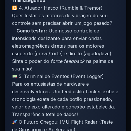
1 milissegundo
!
4. Atuador Hático (Rumble & Tremor)
Quer testar os motores de vibração do seu
controle sem precisar abrir um jogo pesado?
Como testar:
Use nosso controle de
intensidade deslizante para enviar ondas
eletromagnéticas diretas para os motores
esquerdo (grave/forte) e direito (agudo/leve).
Sinta o poder do
force feedback
na palma da
sua mão!
5. Terminal de Eventos (Event Logger)
Para os entusiastas de hardware e
desenvolvedores. Um feed estilo hacker exibe a
cronologia exata de cada botão pressionado,
valor de eixo alterado e conexão estabelecida.
Transparência total de dados!
O Futuro Chegou: IMU Flight Radar (Teste
de Giroscópio e Aceleração)